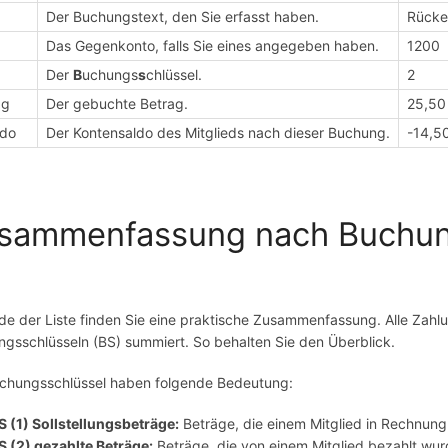
Der Buchungstext, den Sie erfasst haben.
Rücke
Das Gegenkonto, falls Sie eines angegeben haben.
1200
Der
B
uchungs
s
chlüssel.
2
ag
Der gebuchte Betrag.
25,50
ldo
Der Kontensaldo des Mitglieds nach dieser Buchung.
-14,5
sammenfassung nach Buchun
e der Liste finden Sie eine praktische Zusammenfassung. Alle Za
gsschlüsseln (BS) summiert. So behalten Sie den Überblick.
chungsschlüssel haben folgende Bedeutung:
S (1) Sollstellungsbeträge:
Beträge, die einem Mitglied in Rechnung
S (2) gezahlte Beträge:
Beträge, die von einem Mitglied bezahlt wu