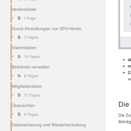
Vereinsdaten
1 Page
Grund-Einstellungen von SPG-Verein
3 Pages
Stammdaten
14 Pages
a
m
Bestände verwalten
Z
8 Pages
w
Mitgliederdaten
12 Pages
Die
Übersichten
9 Pages
Die Za
Beträg
Datensicherung und Wiederherstellung