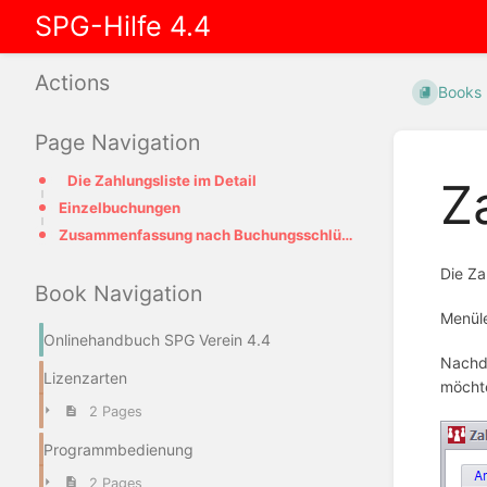
SPG-Hilfe 4.4
Actions
Books
Page Navigation
Die Zahlungsliste im Detail
Z
Einzelbuchungen
Zusammenfassung nach Buchungsschlüsseln
Die Za
Book Navigation
Menüle
Onlinehandbuch SPG Verein 4.4
Nachde
Lizenzarten
möcht
2 Pages
Programmbedienung
2 Pages