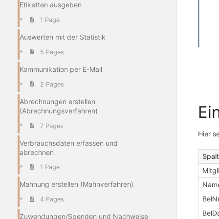
Etiketten ausgeben
1 Page
Auswerten mit der Statistik
5 Pages
Kommunikation per E-Mail
2 Pages
Abrechnungen erstellen
Ei
(Abrechnungsverfahren)
7 Pages
Hier s
Verbrauchsdaten erfassen und
abrechnen
Spal
1 Page
Mitg
Mahnung erstellen (Mahnverfahren)
Nam
BelN
4 Pages
BelD
Zuwendungen/Spenden und Nachweise