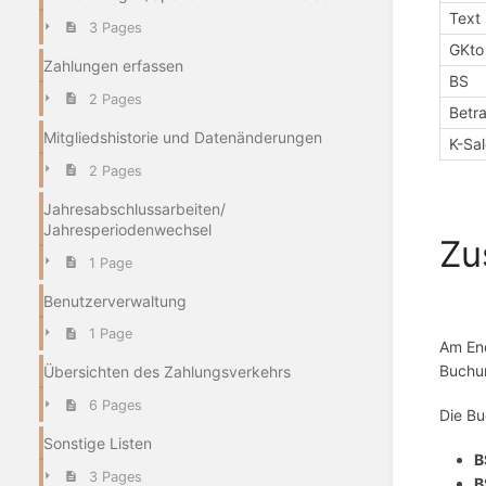
Text
3 Pages
GKto
Zahlungen erfassen
BS
2 Pages
Betr
Mitgliedshistorie und Datenänderungen
K-Sa
2 Pages
Jahresabschlussarbeiten/
Jahresperiodenwechsel
Zu
1 Page
Benutzerverwaltung
1 Page
Am End
Buchun
Übersichten des Zahlungsverkehrs
6 Pages
Die Bu
Sonstige Listen
B
3 Pages
B