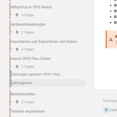
B
Hilfe/Infos in SPG-Verein
B
4 Pages
B
B
Verbandsmeldungen
2 Pages
W
Importieren und Exportieren von Daten
"
4 Pages
Import SPG-Fibu-Daten
2 Pages
Zahlungen updaten (SPG-Fibu)
Zahlungsliste
Enter
section
Bankleitzahlen
select
Previou
mode
2 Pages
Zah
Termine exportieren