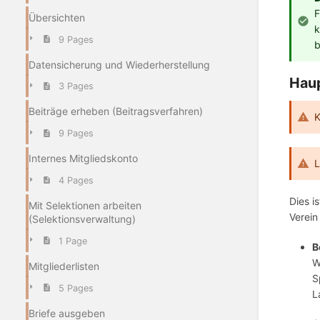
F
Übersichten
k
9 Pages
b
Datensicherung und Wiederherstellung
Hau
3 Pages
Beiträge erheben (Beitragsverfahren)
K
9 Pages
Internes Mitgliedskonto
L
4 Pages
Dies i
Mit Selektionen arbeiten
Verein
(Selektionsverwaltung)
1 Page
B
W
Mitgliederlisten
S
5 Pages
L
Briefe ausgeben