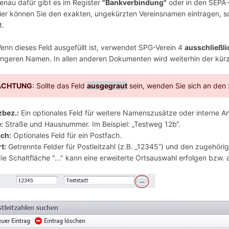
enau dafür gibt es im Register
"Bankverbindung"
oder in den SEPA-
ier können Sie den exakten, ungekürzten Vereinsnamen eintragen, so w
t.
enn dieses Feld ausgefüllt ist, verwendet SPG-Verein 4
ausschließli
ängeren Namen. In allen anderen Dokumenten wird weiterhin der kü
ACHTUNG
: Sollte das Feld
ausgegraut
sein, wenden Sie sich an den
zbez.:
Ein optionales Feld für weitere Namenszusätze oder interne 
:
Straße und Hausnummer. Im Beispiel: „Testweg 12b“.
ach:
Optionales Feld für ein Postfach.
t:
Getrennte Felder für Postleitzahl (z.B. „12345“) und den zugehörige
ie Schaltfläche "..." kann eine erweiterte Ortsauswahl erfolgen bzw. a