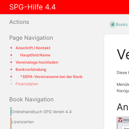
SPG-Hilfe 4.4
Actions
Books
Page Navigation
Anschrift / Kontakt
V
Hauptfeld Name
Vereinslogo hochladen
Bankverbindung
Diese 
*SEPA-Vereinsname bei der Bank
Finanzdaten
Menüle
Naviga
Book Navigation
An
Onlinehandbuch SPG Verein 4.4
Lizenzarten