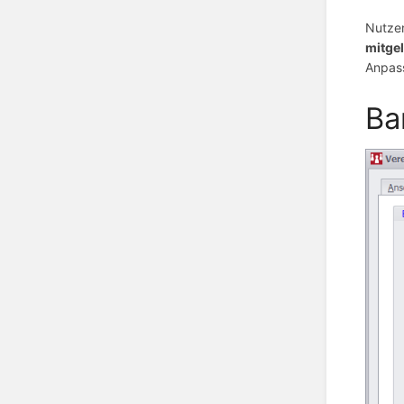
Nutzen
mitge
Anpass
Ba