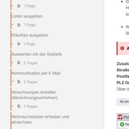
G
1 Page
H
is
Listen ausgeben
1 Page
W
l
Etiketten ausgeben
1 Page
Auswerten mit der Statistik
5 Pages
Zusat
Straße
Kommunikation per E-Mail
Postf
2 Pages
PLZ Or
Über d
Abrechnungen erstellen
(Abrechnungsverfahren)
7 Pages
Verbrauchsdaten erfassen und
abrechnen