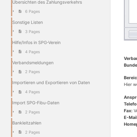
Übersichten des Zahlungsverkehrs
6 Pages
Sonstige Listen
3 Pages
Hilfe/Infos in SPG-Verein
4 Pages
Verba
Verbandsmeldungen
Bunde
2 Pages
Bereic
Importieren und Exportieren von Daten
Hier w
4 Pages
Anspr
Import SPG-Fibu-Daten
Telefo
Fax:
V
2 Pages
E-Mail
Bankleitzahlen
Home
2 Pages