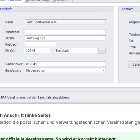
h Anschrift (linke Seite):
erden die postalischen und verwaltungstechnischen Vereinsdaten gepf
er offizielle Vereinsname: So wird er korrekt hinterlegt