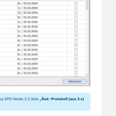
aus SPG-Verein 3.2 über
„Änd.-Protokoll (aus 3.x)