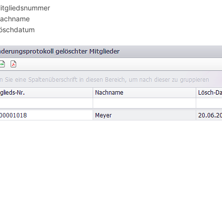
itgliedsnummer
achname
öschdatum