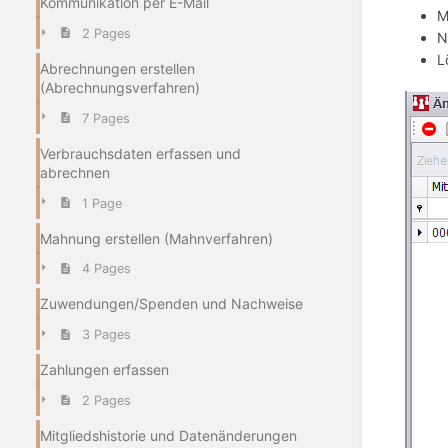
Kommunikation per E-Mail
M
2 Pages
N
L
Abrechnungen erstellen
(Abrechnungsverfahren)
7 Pages
Verbrauchsdaten erfassen und
abrechnen
1 Page
Mahnung erstellen (Mahnverfahren)
4 Pages
Zuwendungen/Spenden und Nachweise
3 Pages
Zahlungen erfassen
2 Pages
Mitgliedshistorie und Datenänderungen